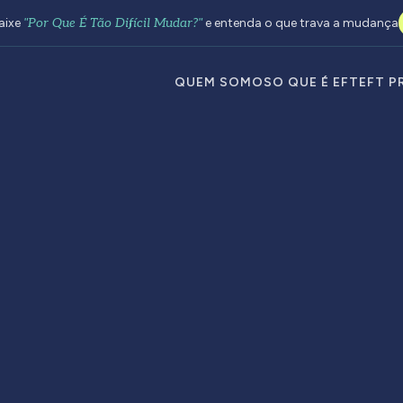
aixe
"Por Que É Tão Difícil Mudar?"
e entenda o que trava a mudança
QUEM SOMOS
O QUE É EFT
EFT P