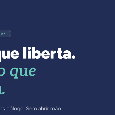
007.
ue liberta.
o que
.
 psicólogo. Sem abrir mão