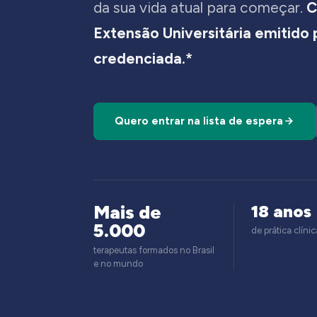
da sua vida atual para começar.
C
Extensão Universitária emitido
credenciada.*
Quero entrar na lista de espera
Mais de
18 anos
5.000
de prática clínic
terapeutas formados no Brasil
e no mundo