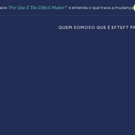
aixe
"Por Que É Tão Difícil Mudar?"
e entenda o que trava a mudança
QUEM SOMOS
O QUE É EFT
EFT P