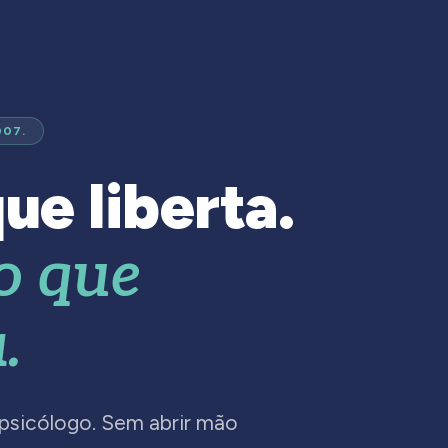
007.
ue liberta.
o que
.
 psicólogo. Sem abrir mão