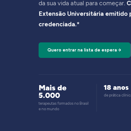
da sua vida atual para começar.
C
Extensão Universitária emitido
credenciada.*
Quero entrar na lista de espera
Mais de
18 anos
5.000
de prática clínic
terapeutas formados no Brasil
e no mundo