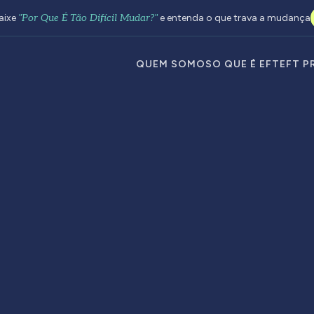
aixe
"Por Que É Tão Difícil Mudar?"
e entenda o que trava a mudança
QUEM SOMOS
O QUE É EFT
EFT P