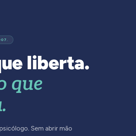
007.
ue liberta.
o que
.
 psicólogo. Sem abrir mão