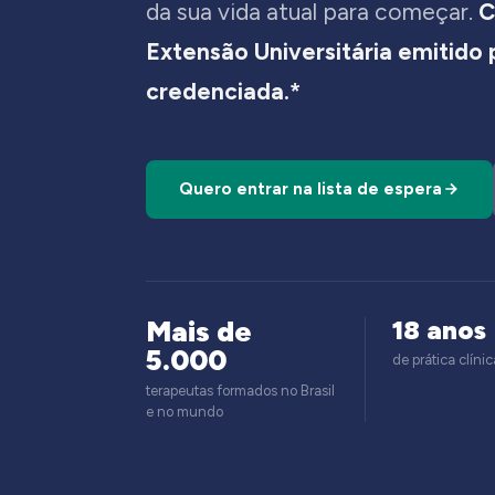
da sua vida atual para começar.
C
Extensão Universitária emitido
credenciada.*
Quero entrar na lista de espera
Mais de
18 anos
5.000
de prática clínic
terapeutas formados no Brasil
e no mundo