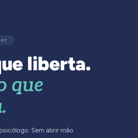
007.
ue liberta.
o que
.
 psicólogo. Sem abrir mão