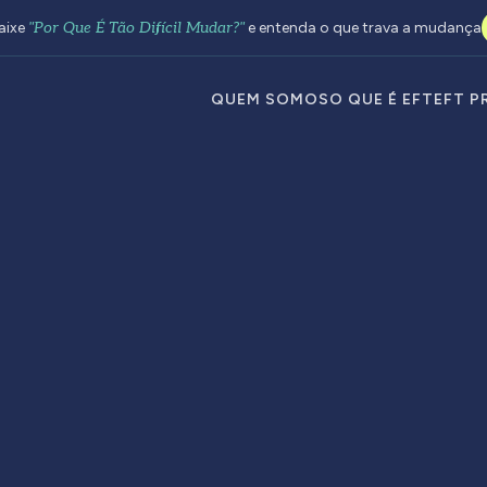
aixe
"Por Que É Tão Difícil Mudar?"
e entenda o que trava a mudança
QUEM SOMOS
O QUE É EFT
EFT P