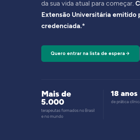
da sua vida atual para começar.
C
Extensão Universitária emitido
credenciada.*
Quero entrar na lista de espera
Mais de
18 anos
5.000
de prática clínic
terapeutas formados no Brasil
e no mundo