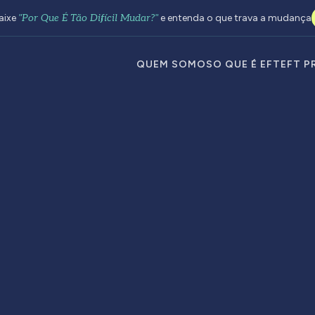
aixe
"Por Que É Tão Difícil Mudar?"
e entenda o que trava a mudança
QUEM SOMOS
O QUE É EFT
EFT P