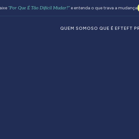
aixe
"Por Que É Tão Difícil Mudar?"
e entenda o que trava a mudança
QUEM SOMOS
O QUE É EFT
EFT P