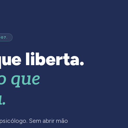
007.
ue liberta.
o que
.
 psicólogo. Sem abrir mão