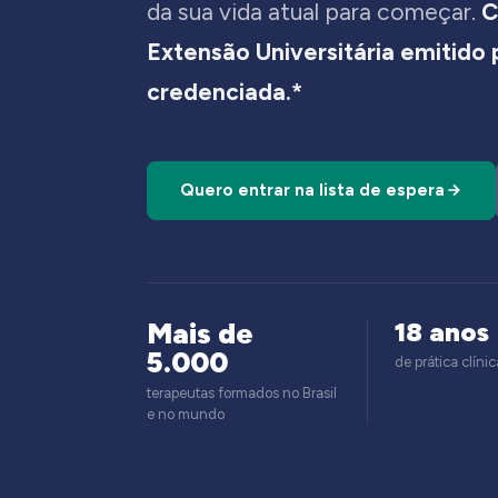
da sua vida atual para começar.
C
Extensão Universitária emitido
credenciada.*
Quero entrar na lista de espera
Mais de
18 anos
5.000
de prática clínic
terapeutas formados no Brasil
e no mundo