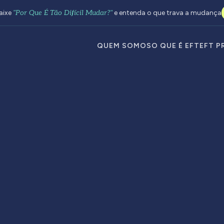
aixe
"Por Que É Tão Difícil Mudar?"
e entenda o que trava a mudança
QUEM SOMOS
O QUE É EFT
EFT P