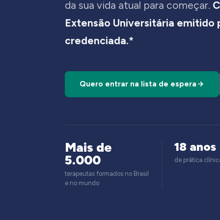
da sua vida atual para começar.
C
Extensão Universitária emitido
credenciada.*
Quero entrar na lista de espera
Mais de
18 anos
5.000
de prática clínic
terapeutas formados no Brasil
e no mundo