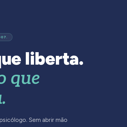
007.
ue liberta.
o que
.
 psicólogo. Sem abrir mão