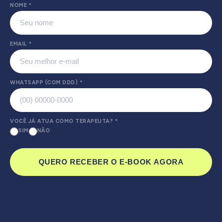
NOME
*
EMAIL
*
WHATSAPP (COM DDD)
*
VOCÊ JÁ ATUA COMO TERAPEUTA?
*
SIM
NÃO
QUERO RECEBER O E-BOOK AGORA