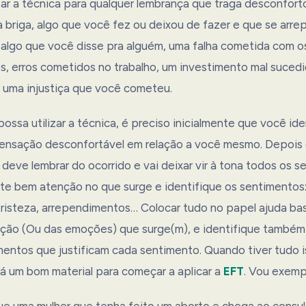
izar a técnica para qualquer lembrança que traga desconfort
 briga, algo que você fez ou deixou de fazer e que se arr
 algo que você disse pra alguém, uma falha cometida com os
es, erros cometidos no trabalho, um investimento mal suced
, uma injustiça que você cometeu.
ossa utilizar a técnica, é preciso inicialmente que você ide
sensação desconfortável em relação a você mesmo. Depois 
deve lembrar do ocorrido e vai deixar vir à tona todos os 
te bem atenção no que surge e identifique os sentimentos: 
risteza, arrependimentos… Colocar tudo no papel ajuda ba
ão (Ou das emoções) que surge(m), e identifique também 
mentos que justificam cada sentimento. Quando tiver tudo i
rá um bom material para começar a aplicar a
EFT
. Vou exempl
e uma mulher que tenha feito um aborto e chega ao consul