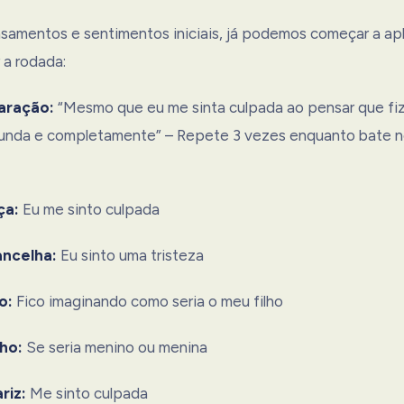
amentos e sentimentos iniciais, já podemos começar a apl
 a rodada:
aração:
“Mesmo que eu me sinta culpada ao pensar que fiz
funda e completamente” – Repete 3 vezes enquanto bate 
ça:
Eu me sinto culpada
ancelha:
Eu sinto uma tristeza
o:
Fico imaginando como seria o meu filho
ho:
Se seria menino ou menina
riz:
Me sinto culpada