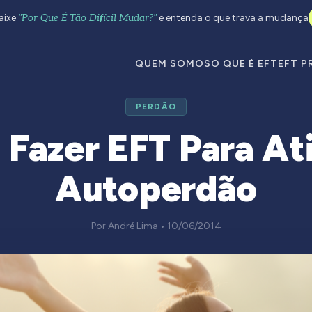
aixe
"Por Que É Tão Difícil Mudar?"
e entenda o que trava a mudança
QUEM SOMOS
O QUE É EFT
EFT P
PERDÃO
Fazer EFT Para Ati
Autoperdão
Por André Lima • 10/06/2014