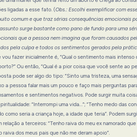
es ligadas a esse fato. (
Obs.: Escolhi exemplificar com ess
ito comum e que traz sérias consequências emocionais p
 assunto surge bastante como pano de fundo para uma sér
ionais que a pessoa nem imagina que foram causados pel
dos pela culpa e todos os sentimentos gerados pela prátic
 vou fazer inicialmente é, “Qual o sentimento mais intenso
borto?” Ou então, “Qual é a pior coisa que você sente ao p
osta pode ser algo do tipo: “Sinto uma tristeza, uma sens
o a pessoa falar mais um pouco e faço mais perguntas para
nsamentos e sentimentos negativos. Pode surgir muita coisa
spiritualidade: “Interrompi uma vida…”; “Tenho medo das co
o como seria a criança hoje, a idade que teria”. Podem sur
 relação a terceiros: “Tenho raiva do meu ex namorado que
ho raiva dos meus pais que não me deram apoio”.