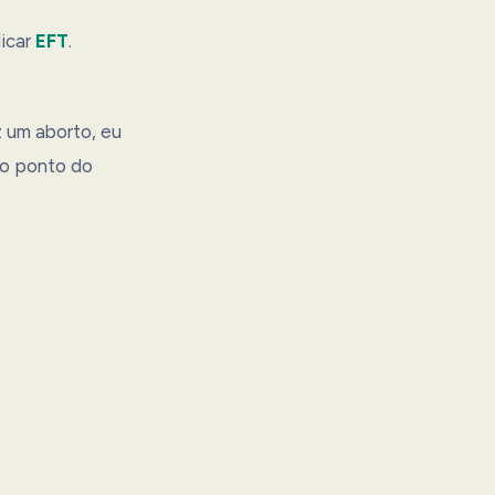
icar
EFT
.
 um aborto, eu
no ponto do