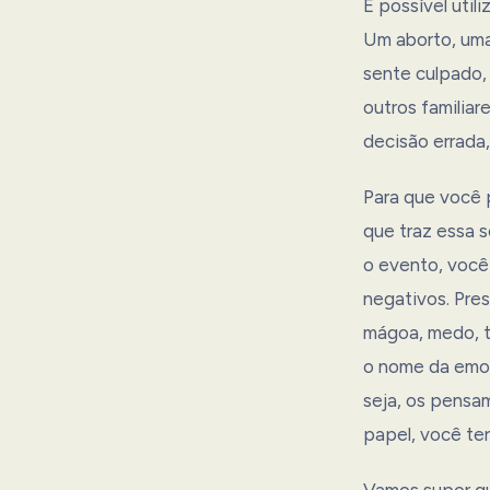
É possível util
Um aborto, uma
sente culpado,
outros familiar
decisão errada
Para que você p
que traz essa 
o evento, você 
negativos. Pres
mágoa, medo, t
o nome da emoç
seja, os pensa
papel, você te
Vamos supor qu