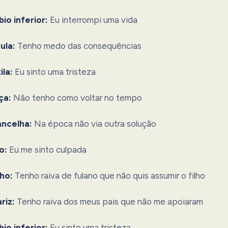
io inferior:
Eu interrompi uma vida
ula:
Tenho medo das consequências
ila:
Eu sinto uma tristeza
ça:
Não tenho como voltar no tempo
ancelha:
Na época não via outra solução
o:
Eu me sinto culpada
ho:
Tenho raiva de fulano que não quis assumir o filho
riz:
Tenho raiva dos meus pais que não me apoiaram
io inferior:
Eu sinto uma tristeza