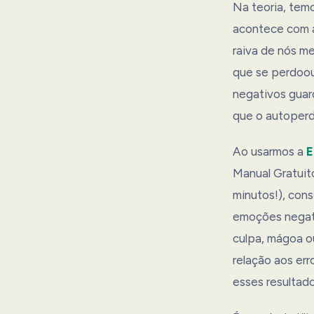
Na teoria, tem
acontece com a
raiva de nós m
que se perdoou
negativos guard
que o autoperdã
Ao usarmos a
E
Manual Gratuit
minutos!), con
emoções negati
culpa, mágoa o
relação aos er
esses resultado