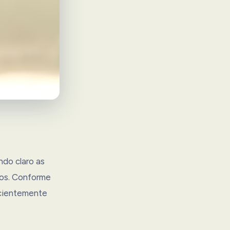
ndo claro as
os. Conforme
scientemente