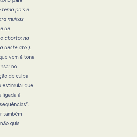
e tema pois é
ara muitas
ie de
o aborto; na
a deste ato.
).
 que vem à tona
ensar no
ação de culpa
 estimular que
 ligada à
nsequências”.
gir também
 não quis