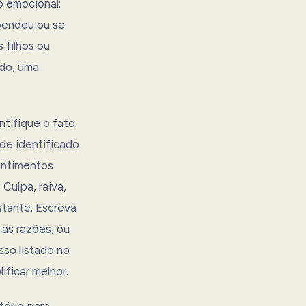
o emocional:
ependeu ou se
 filhos ou
ido, uma
ntifique o fato
de identificado
sentimentos
Culpa, raiva,
stante. Escreva
as razões, ou
sso listado no
ificar melhor.
tório para