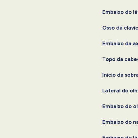
Embaixo do láb
Osso da clavíc
Embaixo da ax
T
opo da cabe
Inicio da sobr
Lateral do olh
Embaixo do ol
Embaixo do na
Embaixo do láb