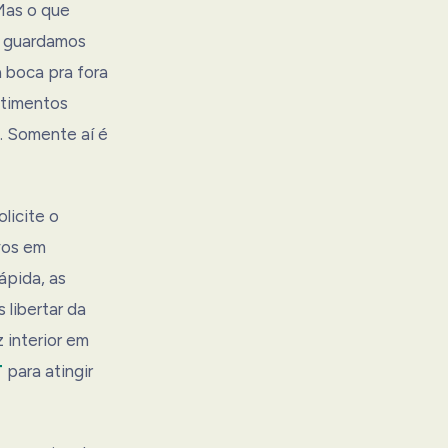
Mas o que
a guardamos
 boca pra fora
ntimentos
. Somente aí é
olicite o
vos em
ápida, as
 libertar da
 interior em
T
para atingir