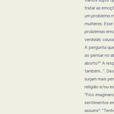
tratar as emoçõ
um problema mu
mulheres. Esse
problemas emoc
verdade, causa
A pergunta que
ao pensar no a
aborto?” A resp
também…”. Deix
surjam mais pe
religião e/ou e
“Fico imaginand
sentimentos em
assumir”; “Ten