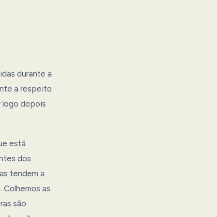
idas durante a
nte a respeito
r logo depois
ue está
entes dos
soas tendem a
. Colhemos as
ras são