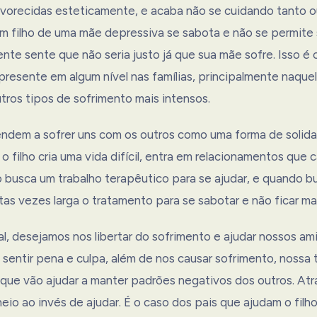
avorecidas esteticamente, e acaba não se cuidando tanto o
 filho de uma mãe depressiva se sabota e não se permite s
nte sente que não seria justo já que sua mãe sofre. Isso 
presente em algum nível nas famílias, principalmente naque
tros tipos de sofrimento mais intensos.
tendem a sofrer uns com os outros como uma forma de solid
 o filho cria uma vida difícil, entra em relacionamentos que
o busca um trabalho terapêutico para se ajudar, e quando 
as vezes larga o tratamento para se sabotar e não ficar mais
al, desejamos nos libertar do sofrimento e ajudar nossos ami
sentir pena e culpa, além de nos causar sofrimento, nossa 
 que vão ajudar a manter padrões negativos dos outros. At
eio ao invés de ajudar. É o caso dos pais que ajudam o filh