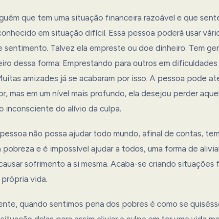
guém que tem uma situação financeira razoável e que sent
onhecido em situação difícil. Essa pessoa poderá usar vár
se sentimento. Talvez ela empreste ou doe dinheiro. Tem ge
iro dessa forma: Emprestando para outros em dificuldade
uitas amizades já se acabaram por isso. A pessoa pode até
r, mas em um nível mais profundo, ela desejou perder aquel
 inconsciente do alívio da culpa.
pessoa não possa ajudar todo mundo, afinal de contas, te
pobreza e é impossível ajudar a todos, uma forma de alivia
causar sofrimento a si mesma. Acaba-se criando situações f
 própria vida.
ente, quando sentimos pena dos pobres é como se quisé
situação delas para assim aliviar a culpa em ter uma vida me