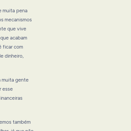
e muita pena
ios mecanismos
nte que vive
s que acabam
 ficar com
e dinheiro,
m muita gente
r esse
inanceiras
ssemos também
lhor, já que não