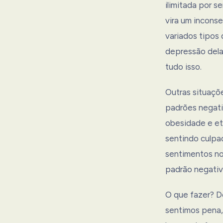
ilimitada por s
vira um incons
variados tipos 
depressão dela
tudo isso.
Outras situaçõ
padrões negati
obesidade e et
sentindo culpa
sentimentos no
padrão negati
O que fazer? D
sentimos pena,