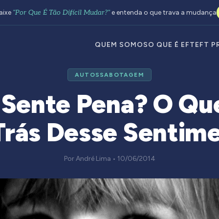
aixe
"Por Que É Tão Difícil Mudar?"
e entenda o que trava a mudança
QUEM SOMOS
O QUE É EFT
EFT P
AUTOSSABOTAGEM
Sente Pena? O Qu
Trás Desse Sentim
Por André Lima • 10/06/2014