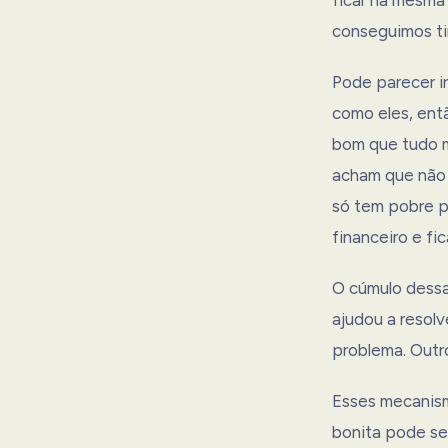
conseguimos ti
Pode parecer i
como eles, entã
bom que tudo m
acham que não 
só tem pobre po
financeiro e fic
O cúmulo dessa
ajudou a resolv
problema. Outro
Esses mecanism
bonita pode ser