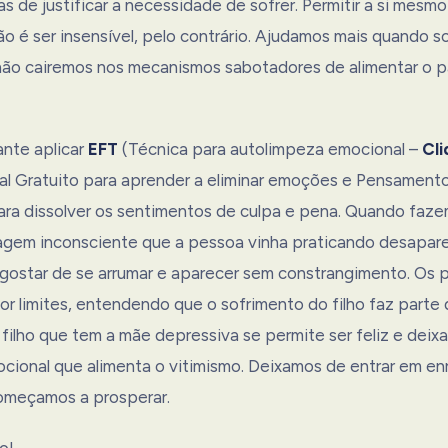
 de justificar a necessidade de sofrer. Permitir a si mesmo 
ão é ser insensível, pelo contrário. Ajudamos mais quando 
, não cairemos nos mecanismos sabotadores de alimentar o 
ante aplicar
EFT
(Técnica para autolimpeza emocional –
Cli
ual Gratuito para aprender a eliminar emoções e Pensament
ara dissolver os sentimentos de culpa e pena. Quando faze
gem inconsciente que a pessoa vinha praticando desapare
 gostar de se arrumar e aparecer sem constrangimento. Os
or limites, entendendo que o sofrimento do filho faz parte
filho que tem a mãe depressiva se permite ser feliz e deixa
ional que alimenta o vitimismo. Deixamos de entrar em en
começamos a prosperar.
o!