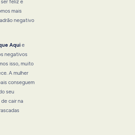
ser feliz e
somos mais
padrão negativo
que Aqui
e
os negativos
mos isso, muito
ce. A mulher
 pais conseguem
 do seu
 de cair na
rascadas