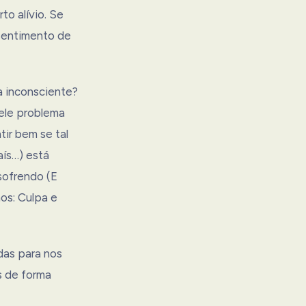
to alívio. Se
 sentimento de
a inconsciente?
ele problema
tir bem se tal
aís…) está
sofrendo (E
os: Culpa e
das para nos
s de forma