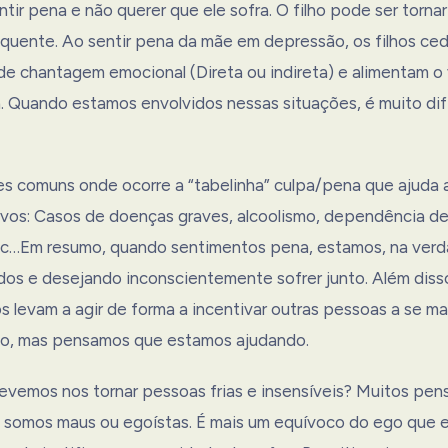
entir pena e não querer que ele sofra. O filho pode ser tornar
equente. Ao sentir pena da mãe em depressão, os filhos ce
de chantagem emocional (Direta ou indireta) e alimentam o 
. Quando estamos envolvidos nessas situações, é muito difí
es comuns onde ocorre a “tabelinha” culpa/pena que ajuda 
vos: Casos de doenças graves, alcoolismo, dependência de
c…Em resumo, quando sentimentos pena, estamos, na verd
dos e desejando inconscientemente sofrer junto. Além diss
s levam a agir de forma a incentivar outras pessoas a se 
vo, mas pensamos que estamos ajudando.
evemos nos tornar pessoas frias e insensíveis? Muitos pen
 somos maus ou egoístas. É mais um equívoco do ego que 