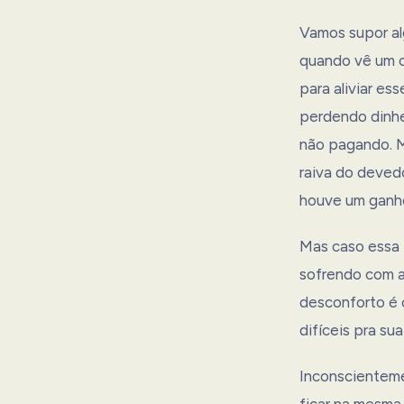
Vamos supor al
quando vê um c
para aliviar es
perdendo dinhe
não pagando. M
raiva do devedo
houve um ganho
Mas caso essa 
sofrendo com a 
desconforto é 
difíceis pra sua
Inconscientem
ficar na mesma 