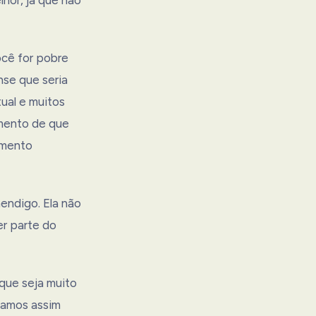
ocê for pobre
nse que seria
ual e muitos
mento de que
imento
endigo. Ela não
er parte do
que seja muito
 vamos assim