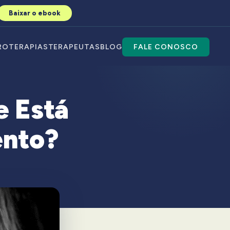
Baixar o ebook
RO
TERAPIAS
TERAPEUTAS
BLOG
FALE CONOSCO
e Está
ento?