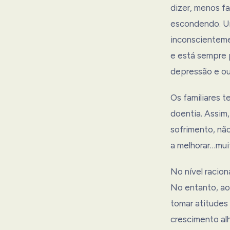
dizer, menos f
escondendo. Um
inconscienteme
e está sempre 
depressão e ou
Os familiares 
doentia. Assim,
sofrimento, nã
a melhorar…muit
No nível racion
No entanto, ao 
tomar atitudes
crescimento alh