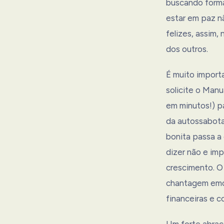
buscando formas
estar em paz n
felizes, assim
dos outros.
É muito import
solicite o Man
em minutos!) p
da autossabota
bonita passa a
dizer não e imp
crescimento. O 
chantagem emoc
financeiras e 
Um forte abraç