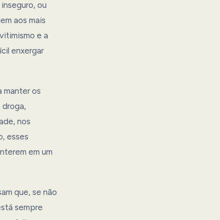
 inseguro, ou
dem aos mais
vitimismo e a
cil enxergar
a manter os
 droga,
ade, nos
o, esses
manterem em um
sam que, se não
está sempre