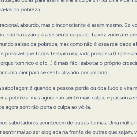
rá-las da pobreza.
rracional, absurdo, mas o inconsciente é assim mesmo. Se v
o, não há razão para se sentir culpado. Talvez você até pe
undo saísse da pobreza, mas como não é essa realidade at
é possível que todos tenham uma vida próspera (O pensa
rque tem rico e etc…) é mais fácil sabotar o próprio cresc
ar numa pior para se sentir aliviado por um lado.
 sabotagem é quando a pessoa perde ou doa tudo e vira m
er a pobreza, mas agora não sente mais culpa, e passou a s
s agora sentirão pena e culpa ao vê-la.
os sabotadores acontecem de outras formas. Uma mulher 
 sentir mal ao ser elogiada na frente de outras que sejam,