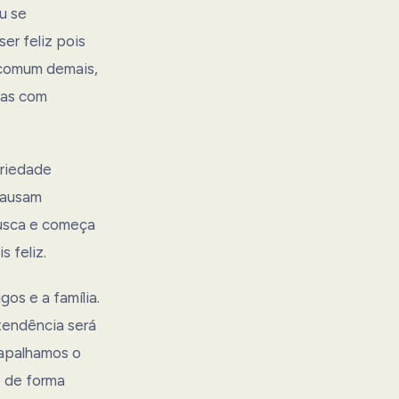
u se
er feliz pois
é comum demais,
las com
ariedade
 causam
busca e começa
 feliz.
gos e a família.
tendência será
rapalhamos o
o de forma