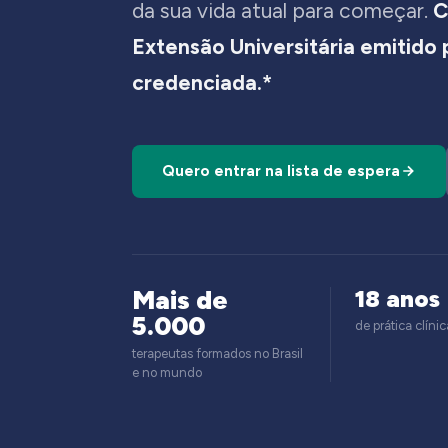
da sua vida atual para começar.
C
Extensão Universitária emitido
credenciada.*
Quero entrar na lista de espera
Mais de
18 anos
5.000
de prática clínic
terapeutas formados no Brasil
e no mundo