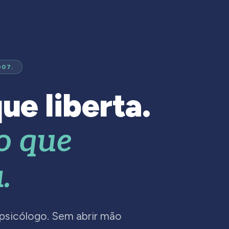
007.
ue liberta.
o que
.
 psicólogo. Sem abrir mão