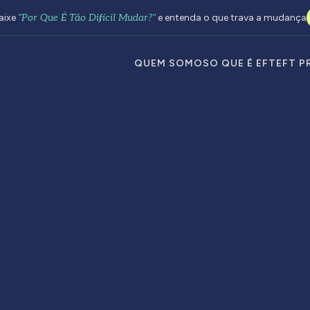
aixe
"Por Que É Tão Difícil Mudar?"
e entenda o que trava a mudança
QUEM SOMOS
O QUE É EFT
EFT P