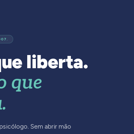
007.
ue liberta.
o que
.
 psicólogo. Sem abrir mão