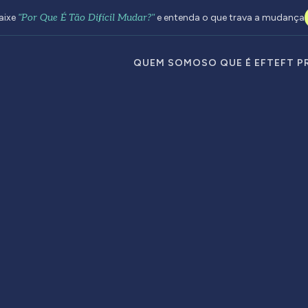
aixe
"Por Que É Tão Difícil Mudar?"
e entenda o que trava a mudança
QUEM SOMOS
O QUE É EFT
EFT P