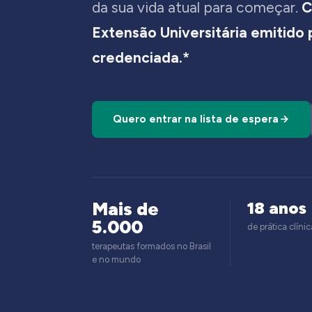
da sua vida atual para começar.
C
Extensão Universitária emitido
credenciada.*
Quero entrar na lista de espera
Mais de
18 anos
5.000
de prática clínic
terapeutas formados no Brasil
e no mundo