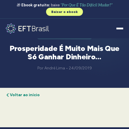
🎁
Ebook gratuito:
baixe
"Por Que É Tão Difícil Mudar?"
Baixar o ebook
VÍDEO PROSPERIDADE
Prosperidade É Muito Mais Que
Só Ganhar Dinheiro…
Por André Lima • 24/09/2019
Voltar ao início