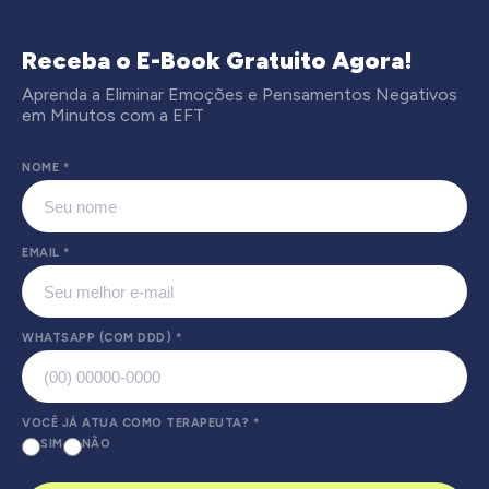
Receba o E-Book Gratuito Agora!
Aprenda a Eliminar Emoções e Pensamentos Negativos
em Minutos com a EFT
NOME
*
EMAIL
*
WHATSAPP (COM DDD)
*
VOCÊ JÁ ATUA COMO TERAPEUTA?
*
SIM
NÃO