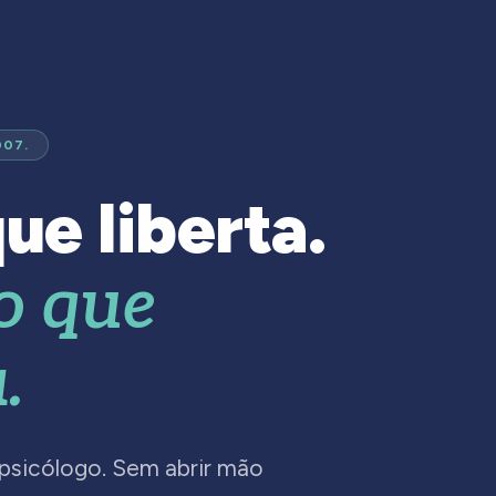
007.
ue liberta.
o que
.
 psicólogo. Sem abrir mão