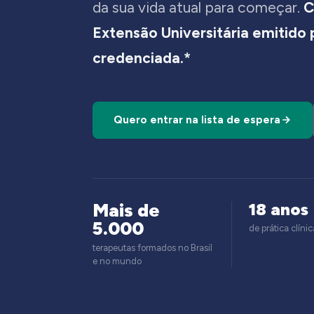
da sua vida atual para começar.
C
Extensão Universitária emitido
credenciada.*
Quero entrar na lista de espera
Mais de
18 anos
5.000
de prática clínic
terapeutas formados no Brasil
e no mundo