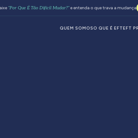
aixe
"Por Que É Tão Difícil Mudar?"
e entenda o que trava a mudança
QUEM SOMOS
O QUE É EFT
EFT P