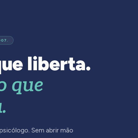
007.
ue liberta.
o que
.
 psicólogo. Sem abrir mão