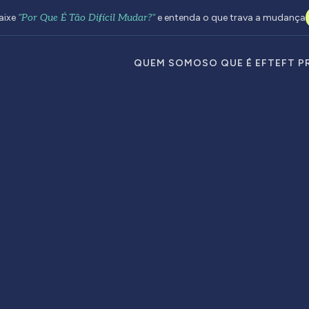
aixe
"Por Que É Tão Difícil Mudar?"
e entenda o que trava a mudança
QUEM SOMOS
O QUE É EFT
EFT P