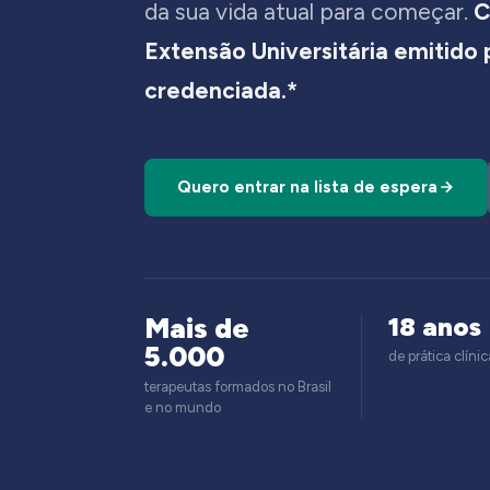
da sua vida atual para começar.
C
Extensão Universitária emitido
credenciada.*
Quero entrar na lista de espera
Mais de
18 anos
5.000
de prática clínic
terapeutas formados no Brasil
e no mundo