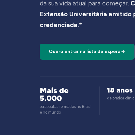
da sua vida atual para começar.
C
Extensão Universitária emitido
credenciada.*
Quero entrar na lista de espera
Mais de
18 anos
5.000
de prática clínic
terapeutas formados no Brasil
e no mundo