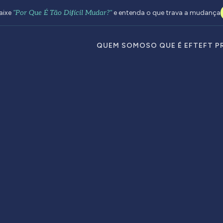
aixe
"Por Que É Tão Difícil Mudar?"
e entenda o que trava a mudança
QUEM SOMOS
O QUE É EFT
EFT P