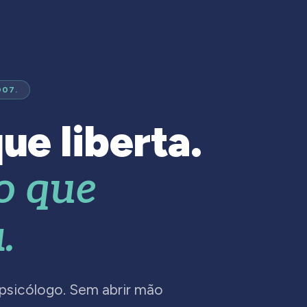
007.
ue liberta.
o que
.
 psicólogo. Sem abrir mão