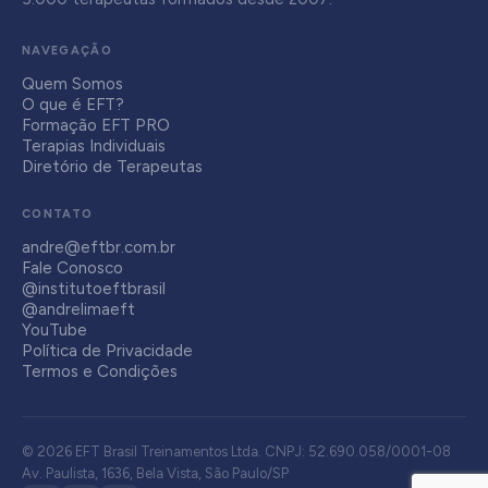
NAVEGAÇÃO
Quem Somos
O que é EFT?
Formação EFT PRO
Terapias Individuais
Diretório de Terapeutas
CONTATO
andre@eftbr.com.br
Fale Conosco
@institutoeftbrasil
@andrelimaeft
YouTube
Política de Privacidade
Termos e Condições
© 2026 EFT Brasil Treinamentos Ltda. CNPJ: 52.690.058/0001-08
Av. Paulista, 1636, Bela Vista, São Paulo/SP