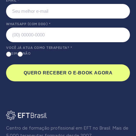
EMAIL
*
WHATSAPP (COM DDD)
*
VOCÊ JÁ ATUA COMO TERAPEUTA?
*
SIM
NÃO
QUERO RECEBER O E-BOOK AGORA
Centro de formação profissional em EFT no Brasil. Mais de
5.000 terapeutas formados desde 2007.