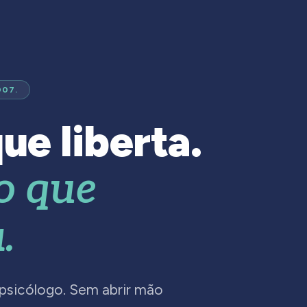
007.
ue liberta.
o que
.
 psicólogo. Sem abrir mão