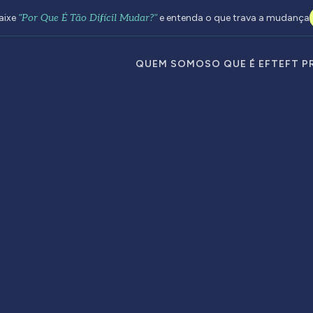
aixe
"Por Que É Tão Difícil Mudar?"
e entenda o que trava a mudança
QUEM SOMOS
O QUE É EFT
EFT P