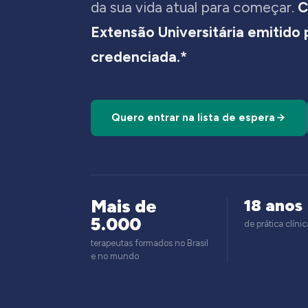
da sua vida atual para começar.
C
Extensão Universitária emitido
credenciada.*
Quero entrar na lista de espera
Mais de
18 anos
5.000
de prática clínic
terapeutas formados no Brasil
e no mundo