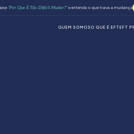
aixe
"Por Que É Tão Difícil Mudar?"
e entenda o que trava a mudança
QUEM SOMOS
O QUE É EFT
EFT P