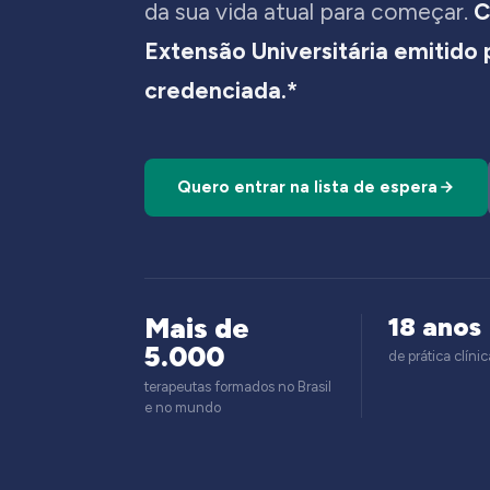
da sua vida atual para começar.
C
Extensão Universitária emitido
credenciada.*
Quero entrar na lista de espera
Mais de
18 anos
5.000
de prática clínic
terapeutas formados no Brasil
e no mundo