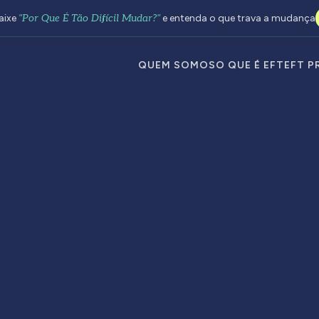
aixe
"Por Que É Tão Difícil Mudar?"
e entenda o que trava a mudança
QUEM SOMOS
O QUE É EFT
EFT P