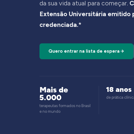
da sua vida atual para começar.
C
Extensão Universitária emitido
credenciada.*
Quero entrar na lista de espera
Mais de
18 anos
5.000
de prática clínic
terapeutas formados no Brasil
e no mundo