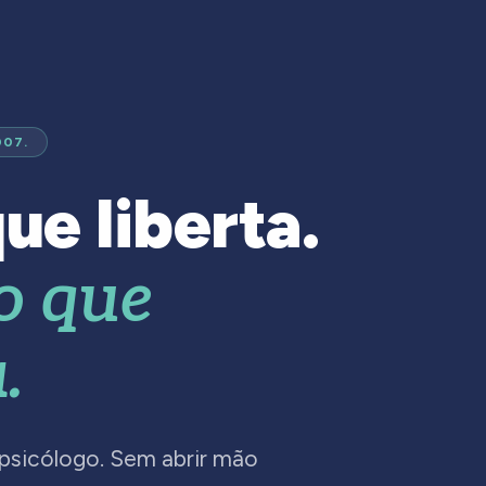
007.
ue liberta.
o que
.
 psicólogo. Sem abrir mão