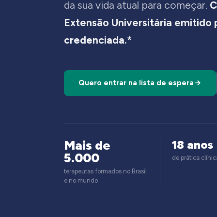
da sua vida atual para começar.
C
Extensão Universitária emitido
credenciada.*
Quero entrar na lista de espera
Mais de
18 anos
5.000
de prática clínic
terapeutas formados no Brasil
e no mundo