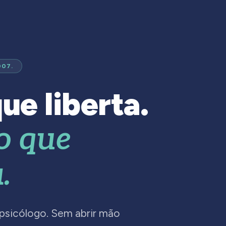
007.
ue liberta.
o que
.
 psicólogo. Sem abrir mão