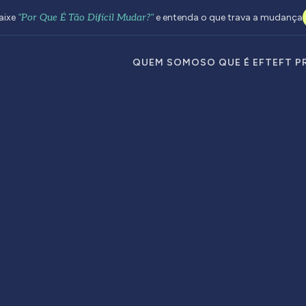
aixe
"Por Que É Tão Difícil Mudar?"
e entenda o que trava a mudança
QUEM SOMOS
O QUE É EFT
EFT P