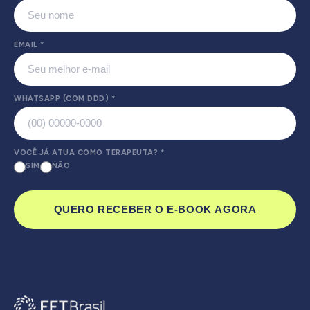
EMAIL
*
WHATSAPP (COM DDD)
*
VOCÊ JÁ ATUA COMO TERAPEUTA?
*
SIM
NÃO
QUERO RECEBER O E-BOOK AGORA