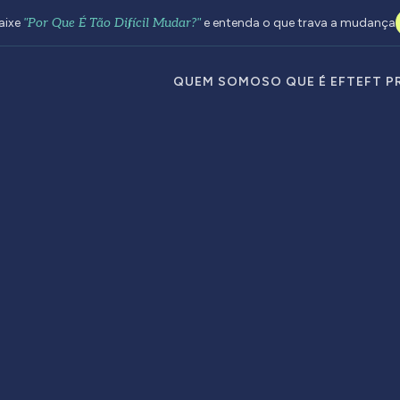
aixe
"Por Que É Tão Difícil Mudar?"
e entenda o que trava a mudança
QUEM SOMOS
O QUE É EFT
EFT P