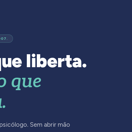
007.
ue liberta.
o que
.
 psicólogo. Sem abrir mão