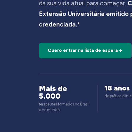
da sua vida atual para começar.
C
Extensão Universitária emitido
credenciada.*
Quero entrar na lista de espera
Mais de
18 anos
5.000
de prática clínic
terapeutas formados no Brasil
e no mundo