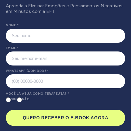
Aprenda a Eliminar Emoções e Pensamentos Negativos
em Minutos com a EFT
NOME
*
EMAIL
*
WHATSAPP (COM DDD)
*
VOCÊ JÁ ATUA COMO TERAPEUTA?
*
SIM
NÃO
QUERO RECEBER O E-BOOK AGORA