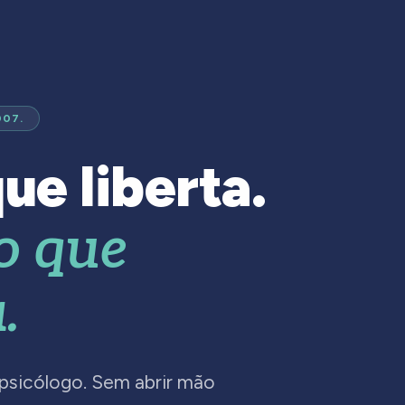
007.
ue liberta.
o que
.
 psicólogo. Sem abrir mão