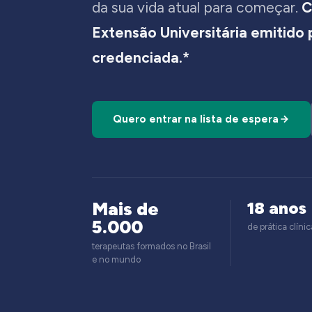
da sua vida atual para começar.
C
Extensão Universitária emitido
credenciada.*
Quero entrar na lista de espera
Mais de
18 anos
5.000
de prática clínic
terapeutas formados no Brasil
e no mundo