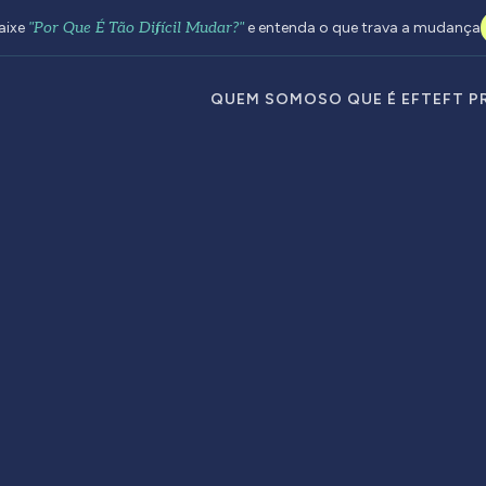
aixe
"Por Que É Tão Difícil Mudar?"
e entenda o que trava a mudança
QUEM SOMOS
O QUE É EFT
EFT P