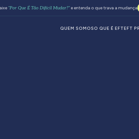
aixe
"Por Que É Tão Difícil Mudar?"
e entenda o que trava a mudança
QUEM SOMOS
O QUE É EFT
EFT P