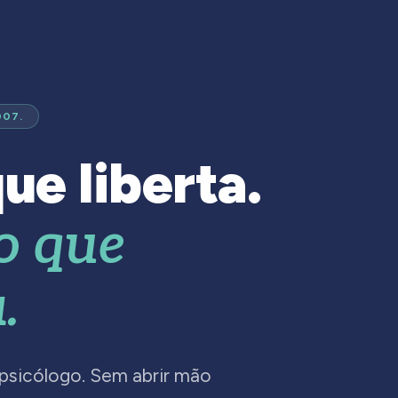
007.
ue liberta.
o que
.
 psicólogo. Sem abrir mão