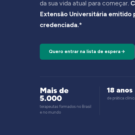
da sua vida atual para começar.
C
Extensão Universitária emitido
credenciada.*
Quero entrar na lista de espera
Mais de
18 anos
5.000
de prática clínic
terapeutas formados no Brasil
e no mundo