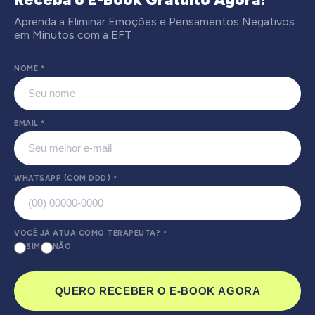
Aprenda a Eliminar Emoções e Pensamentos Negativos
em Minutos com a EFT
NOME
*
EMAIL
*
WHATSAPP (COM DDD)
*
VOCÊ JÁ ATUA COMO TERAPEUTA?
*
SIM
NÃO
QUERO RECEBER O E-BOOK AGORA