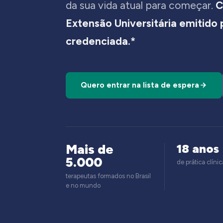
da sua vida atual para começar.
C
Extensão Universitária emitido
credenciada.*
Quero entrar na lista de espera
Mais de
18 anos
5.000
de prática clínic
terapeutas formados no Brasil
e no mundo