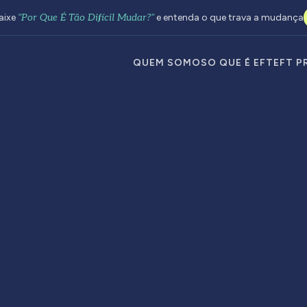
aixe
"Por Que É Tão Difícil Mudar?"
e entenda o que trava a mudança
QUEM SOMOS
O QUE É EFT
EFT P