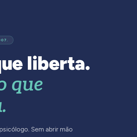
007.
ue liberta.
o que
.
 psicólogo. Sem abrir mão