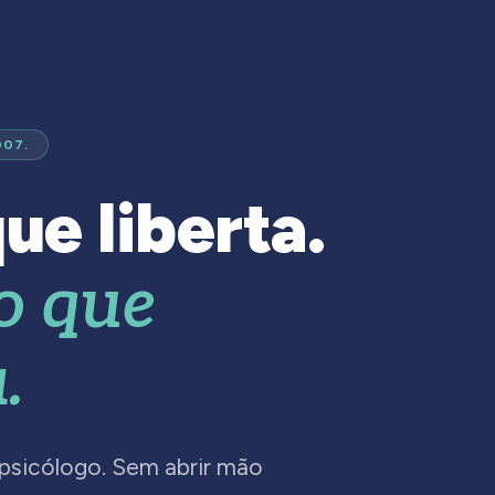
007.
ue liberta.
o que
.
 psicólogo. Sem abrir mão