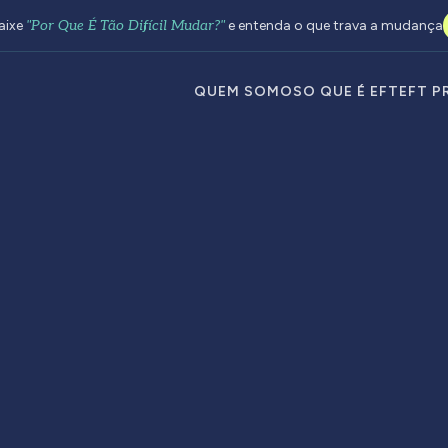
aixe
"Por Que É Tão Difícil Mudar?"
e entenda o que trava a mudança
QUEM SOMOS
O QUE É EFT
EFT P