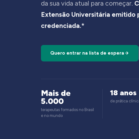
da sua vida atual para começar.
C
Extensão Universitária emitido
credenciada.*
Quero entrar na lista de espera
Mais de
18 anos
5.000
de prática clínic
terapeutas formados no Brasil
e no mundo